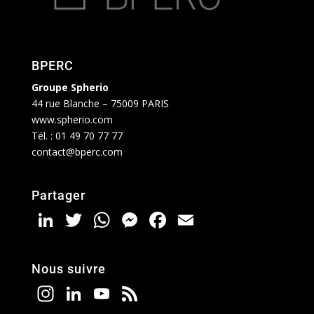
BPERC
Groupe Spherio
44 rue Blanche – 75009 PARIS
www.spherio.com
Tél. :
01 49 70 77 77
contact@bperc.com
Partager
Li
T
W
M
F
E
n
w
h
e
ac
m
k
itt
at
ss
e
ai
Nous suivre
e
er
s
e
b
l
In
Li
Y
F
dI
A
n
o