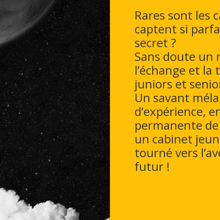
Rares sont les 
captent si parf
secret ?
Sans doute un r
l’échange et la 
juniors et senio
Un savant méla
d’expérience, e
permanente de 
un cabinet jeu
tourné vers l’av
futur !