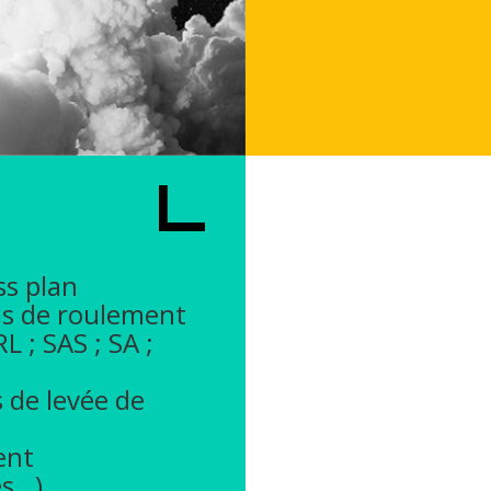
ss plan
ds de roulement
L ; SAS ; SA ;
de levée de
ent
es…)