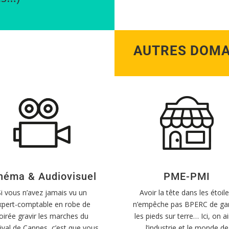
AUTRES DOMA
néma & Audiovisuel
PME-PMI
Si vous n’avez jamais vu un
Avoir la tête dans les étoile
xpert-comptable en robe de
n’empêche pas BPERC de ga
oirée gravir les marches du
les pieds sur terre… Ici, on 
ival de Cannes, c’est que vous
l’industrie et le monde de