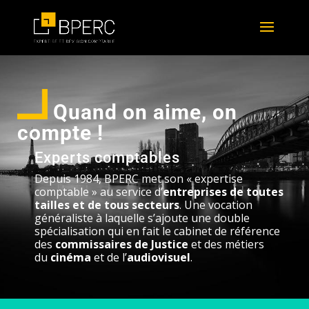
Quand on aime, on
compte !
Experts comptables
Depuis 1984, BPERC met son « expertise
comptable » au service d’
entreprises de toutes
tailles et de tous secteurs
. Une vocation
généraliste à laquelle s’ajoute une double
spécialisation qui en fait le cabinet de référence
des
commissaires de Justice
et des métiers
du
cinéma
et de l’
audiovisuel
.