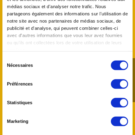
médias sociaux et d'analyser notre trafic. Nous
partageons également des informations sur l'utilisation de
notre site avec nos partenaires de médias sociaux, de
publicité et d'analyse, qui peuvent combiner celles-ci
avec d'autres informations que vous leur avez fournies
ou qu'ils ont collectées lors de votre utilisation de leurs
Start-up
services.
Sélection
Parisien, trentenaire et bourré de talents, BPERC
Nécessaires
du
appartient résolument à son époque, dont il
consentement
surveille les tendances pour mieux en anticiper
chaque évolution…
Préférences
En savoir plus
Statistiques
Marketing