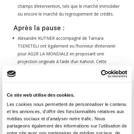
champs d’intervention, tels que le marché immobilier
ou encore le marché du regroupement de crédits.
Après la pause :
Alexandre KUTNER accompagné de Tamara
TSERETELI ont également eu l’honneur d’intervenir
pour AG2R LA MONDIALE en proposant une
projection originale à l’aide d’un Kahoot. Cette
présentation interactive a su intéressée les
participants sur un sujet aussi complexe que celui
des retraites.
Olivier CRETON, ingénieur commercial de l’entreprise
Ce site web utilise des cookies.
Septeo, a ,quant à lui, présenté le groupe et les
Les cookies nous permettent de personnaliser le contenu
solutions proposées aux Commissaires de justice
et les annonces, d'offrir des fonctionnalités relatives aux
grâce aux divers logiciels dédiés à la profession.
médias sociaux et d'analyser notre trafic. Nous
Cet événement spécial s’est achevé par l’intervention
partageons également des informations sur l'utilisation de
de Marc COUSIN, directeur général adjoint du
notre site avec nos partenaires de médias sociaux, de