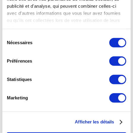
groupe Spherio, qui a mis en avant la formation et le
publicité et d'analyse, qui peuvent combiner celles-ci
bien-être au travail et leurs liens étroits avec la
avec d'autres informations que vous leur avez fournies
ou qu'ils ont collectées lors de votre utilisation de leurs
performance.
services.
À la fin…
Sélection
Nécessaires
du
L’événement Bercy 2023 s’est conclu avec un cocktail
consentement
permettant à tous les intervenants ainsi qu’aux invités
de se rencontrer dans un cadre convivial, d’échanger
Préférences
sur ce programme enrichissant et surtout d’avoir la
possibilité de créer un réseau de contacts.
Statistiques
BPERC est fier d’avoir organisé cet évènement
plébiscité par les participants et vous attend encore
plus nombreux en 2024.
Marketing
Afficher les détails